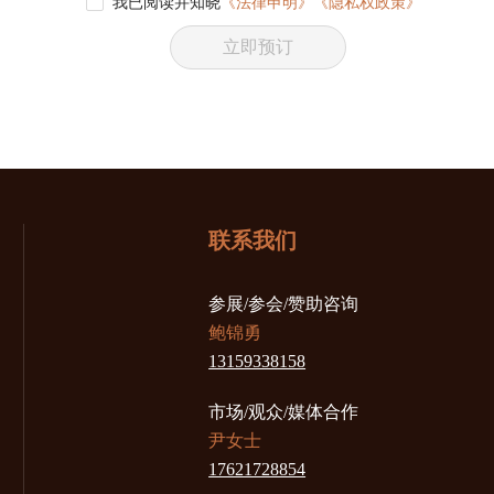
我已阅读并知晓
《法律申明》
《隐私权政策》
立即预订
联系我们
参展/参会/赞助咨询
鲍锦勇
13159338158
市场/观众/媒体合作
尹女士
17621728854