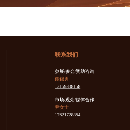
联系我们
参展/参会/赞助咨询
鲍锦勇
13159338158
市场/观众/媒体合作
尹女士
17621728854